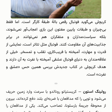
کریچلی می‌گوید فوتبال رقص بالۀ طبقۀ کارگر است. اما فقط
بی‌چیزان و طبقات پایین مفتون این بازی اعجاب‌آور نمی‌شوند،
بلکه سیاست‌مداران و متفکران هم نمی‌توانند در برابر
جذابیت‌های آن مقاومت کنند. فوتبال مثل تئاتر است، نمایشی از
قدرت و مهارت، آمیخته با فریب‌کاری، تقلب و تمسخر. خیلی از
علاقه‌مندان به دنیای فوتبال عشقی آمیخته با نفرت به آن دارند و
هدف کریچلی در کتاب جدیدش بررسی همین حس «عشق و
نفرت» است.
رولینگ استون
— کریستیانو رونالدو با سرعت وارد زمینِ حریف
می‌شود و توپی را که مدافعان با ضربه‌ای بلند دفع کرده‌اند، بیرون
از محوطۀ جریمۀ بارسلونا، تصاحب می‌کند. یکی از مدافعان را