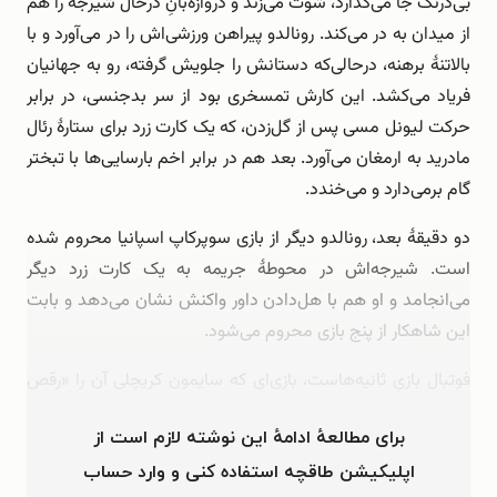
بی‌درنگ جا می‌گذارد، شوت می‌زند و دروازه‌بانِ درحال شیرجه را هم
از میدان به در می‌کند. رونالدو پیراهن ورزشی‌اش را در می‌آورد و با
بالاتنۀ برهنه، درحالی‌که دستانش را جلویش گرفته، رو به جهانیان
فریاد می‌کشد. این کارش تمسخری بود از سر بدجنسی، در برابر
حرکت لیونل مسی پس از گل‌زدن، که یک کارت زرد برای ستارۀ رئال
مادرید به ارمغان می‌آورد. بعد هم در برابر اخم بارسایی‌ها با تبختر
گام برمی‌دارد و می‌خندد.
دو دقیقۀ بعد، رونالدو دیگر از بازی سوپرکاپ اسپانیا محروم شده
است. شیرجه‌اش در محوطۀ جریمه به یک کارت زرد دیگر
می‌انجامد و او هم با هل‌دادن داور واکنش نشان می‌دهد و بابت
این شاهکار از پنج بازی محروم می‌شود.
فوتبال بازیِ ثانیه‌هاست، بازی‌ای که سایمون کریچلی آن را «رقص
بالۀ طبقۀ کارگر» می‌خواند. کتاب …
برای مطالعهٔ ادامهٔ این نوشته لازم است از
اپلیکیشن طاقچه استفاده کنی و وارد حساب