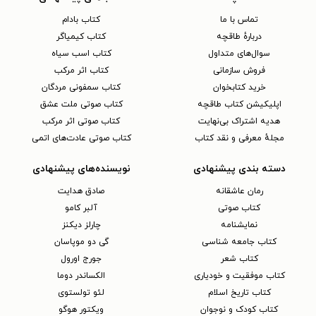
تماس با ما
کتاب بادام
دربارهٔ طاقچه
کتاب کیمیاگر
سوال‌های متداول
کتاب اسب سیاه
فروش سازمانی
کتاب اثر مرکب
خرید کتابخوان
کتاب سمفونی مردگان
اپلیکیشن کتاب طاقچه
کتاب صوتی ملت عشق
هدیه اشتراک بی‌نهایت
کتاب صوتی اثر مرکب
مجلهٔ معرفی و نقد کتاب
کتاب صوتی عادت‌های اتمی
دسته بندی پیشنهادی
نویسنده‌های پیشنهادی
رمان عاشقانه
صادق هدایت
کتاب‌ صوتی
آلبر کامو
نمایشنامه
چارلز دیکنز
کتاب جامعه شناسی
گی دو موپاسان
کتاب شعر
جورج اورول
کتاب موفقیت و خودیاری
الکساندر دوما
کتاب تاریخ اسلام
لئو تولستوی
کتاب کودک و نوجوان
ویکتور هوگو