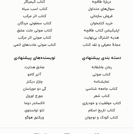
دربارهٔ طاقچه
کتاب کیمیاگر
سوال‌های متداول
کتاب اسب سیاه
فروش سازمانی
کتاب اثر مرکب
خرید کتابخوان
کتاب سمفونی مردگان
اپلیکیشن کتاب طاقچه
کتاب صوتی ملت عشق
هدیه اشتراک بی‌نهایت
کتاب صوتی اثر مرکب
مجلهٔ معرفی و نقد کتاب
کتاب صوتی عادت‌های اتمی
دسته بندی پیشنهادی
نویسنده‌های پیشنهادی
رمان عاشقانه
صادق هدایت
کتاب‌ صوتی
آلبر کامو
نمایشنامه
چارلز دیکنز
کتاب جامعه شناسی
گی دو موپاسان
کتاب شعر
جورج اورول
کتاب موفقیت و خودیاری
الکساندر دوما
کتاب تاریخ اسلام
لئو تولستوی
کتاب کودک و نوجوان
ویکتور هوگو