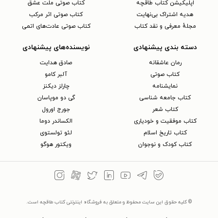
اپلیکیشن کتاب طاقچه
کتاب صوتی ملت عشق
هدیه اشتراک بی‌نهایت
کتاب صوتی اثر مرکب
مجلهٔ معرفی و نقد کتاب
کتاب صوتی عادت‌های اتمی
دسته بندی پیشنهادی
نویسنده‌های پیشنهادی
رمان عاشقانه
صادق هدایت
کتاب‌ صوتی
آلبر کامو
نمایشنامه
چارلز دیکنز
کتاب جامعه شناسی
گی دو موپاسان
کتاب شعر
جورج اورول
کتاب موفقیت و خودیاری
الکساندر دوما
کتاب تاریخ اسلام
لئو تولستوی
کتاب کودک و نوجوان
ویکتور هوگو
© کلیه حقوق این سایت محفوظ و متعلق به فروشگاه اینترنتی کتاب طاقچه است.