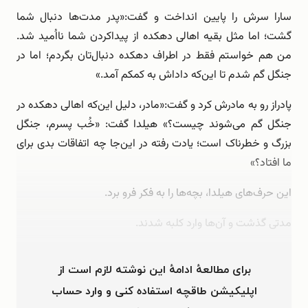
سارا سرش را پایین انداخت و گفت:«پدر مدت‌ها دنبال شما
گشت؛ اما مثل بقیه اهالی دهکده از پیداکردن شما نااُمید شد.
من هم خواستم فقط در اطراف دهکده دنبال‌تان بگردم؛ اما در
جنگل گم شدم تا این‌که داداش به کمکم آمد.»
پادراز رو به مادرش کرد و گفت:«مادر، دلیل این‌که اهالی دهکده در
جنگل گم می‌شوند چیست؟» هیلدا گفت: «خُب پسرم، جنگل
بزرگ و خطرناک است؛ یادت رفته در این‌جا چه اتفاقات بدی برای
ما افتاد؟»
این حرف‌های هیلدا، بچه‌ها را به فکر فرو برد.
مدتی گذشت و آن‌ها وارد کلبه شدند.
سارا به مادرش گفت:«وقتی که تقریباً …
برای مطالعهٔ ادامهٔ این نوشته لازم است از
اپلیکیشن طاقچه استفاده کنی و وارد حساب