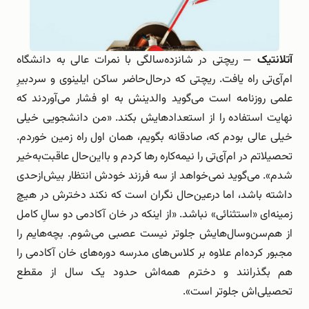
آتلانتیک
— ریچتی در شانزده‌سالگی با نمرات عالی به دانشگاه
ام‌آی‌تی راه یافت. ریچتی که درحال‌حاضر ساکن ایلینوی و سردبیرِ
علمی روزنامه است می‌گوید والدینش به او فشار می‌آوردند که
نهایت استفاده را از استعدادهایش بکند. «من دانشجویی خیلی
خیلی عالی بودم که، صادقانه بگویم، همان اول راه زمین خوردم.
تحصیلاتم در ام‌آی‌تی را نیمه‌کاره رها کردم و بااین‌حال عاقبت‌به‌خیر
شدم». می‌گوید نمی‌خواهد از سه فرزند خودش انتظار بیش‌ازحدی
داشته باشد، اما درعین‌حال نگران است که نکند دخترش در هیچ
زمینه‌ای «استثنائی» نباشد. «از اینکه در خان آکادمی دو سالِ کامل
از هم‌سن‌وسا‌ل‌هایش جلوتر نیست عصبی می‌شوم. بچه‌هایم را
مجبور کرده‌ام علاوه بر کلاس‌های مدرسه دوره‌های خان آکادمی را
هم بگذرانند و دخترم همه‌اش حدود یک سال از مقطع
تحصیلی‌اش جلوتر است».