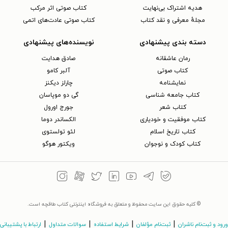
هدیه اشتراک بی‌نهایت
کتاب صوتی اثر مرکب
مجلهٔ معرفی و نقد کتاب
کتاب صوتی عادت‌های اتمی
دسته بندی پیشنهادی
نویسنده‌های پیشنهادی
رمان عاشقانه
صادق هدایت
کتاب‌ صوتی
آلبر کامو
نمایشنامه
چارلز دیکنز
کتاب جامعه شناسی
گی دو موپاسان
کتاب شعر
جورج اورول
کتاب موفقیت و خودیاری
الکساندر دوما
کتاب تاریخ اسلام
لئو تولستوی
کتاب کودک و نوجوان
ویکتور هوگو
© کلیه حقوق این سایت محفوظ و متعلق به فروشگاه اینترنتی کتاب طاقچه است.
|
|
|
|
ورود و ثبت‌نام ناشران
ثبت‌نام مؤلفان
شرایط استفاده
سوالات متداول
ارتباط با پشتیبانی