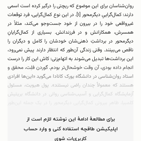
روان‌شناسان برای این موضوع که ریچتی را درگیر کرده است اسمی
دارند: کمال‌گراییِ دیگرمحور [۱]. در این نوع کمال‌گرایی، فرد توقعات
غیرواقعی خود را در بیرون از خود جست‌وجو می‌کند، مثلاً در
همسرش، همکارانش و در فرزندانش. بسیاری از کمال‌گرایانِ
دیگرمحور در برداشتِ ذهنی‌شان خودشان را کامل و دیگران را
ناقص می‌بینند. وقتی زندگی آن‌طور که انتظار دارند پیش نمی‌رود،
این برداشت‌ها تبدیل می‌شوند به اتهام‌زنی: کاش این کار را درست
انجام داده بودی، آن وقت خوشحال‌تر بودم. گوردن فلِت، محقق و
استاد روان‌شناسی در دانشگاه یورک کانادا می‌گوید «این‌ها افرادی
هستند که معمولاً چندان راضی نیستند». پول هیویت، مسئول
آزمایشگاه کمال‌گرایی و آسیب‌شناسی روانی در دانشگاه بریتیش
کلمبیا، ظاهرِ بیرونی کمال‌گرایی دیگرمحور را در یک جمله این‌طور
توصیف …
برای مطالعهٔ ادامهٔ این نوشته لازم است از
اپلیکیشن طاقچه استفاده کنی و وارد حساب
کاربری‌ات شوی