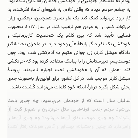
بودم که به‌منظور جلوگیری از خودکشی جوانان راه‌اندازی شده بود،
به چشم خودم دیدم که وقتی کلام، به شیوه‌ای کاملا فکرشده، به
کار برود می‌تواند کمک کند یک نفر نمیرد. همچنین، برعکس، زبان
می‌تواند کسی را به مردن هم ترغیب کند. در سال ۲۰۱۷، به‌صورت
قضایی، تأیید شد که بین کلام یک شخصیت کاریزماتیک و
خودکشی یک نفر دیگر رابطۀ علّی وجود دارد. در ماجرای بحث‌انگیزِ
دادگاهِ میشل کارتر، زن جوانی متهم به آدم‌کشی شده بود، چون
دوست‌پسرِ دبیرستانش را با پیامک متقاعد کرده بود که خودکشی
کند -عملی که آن را «خودکشی تحت اجبار» نامیدند. پروندۀ
میشل کارتر موجب شد، در کل کشور، برای اولین‌بار به‌صورت جدی
بحثی شکل بگیرد دربارۀ اینکه خودِ کلمات می‌توانند کُشنده باشد.
سالیان سال است که از خودمان می‌پرسیم: چه چیزی باعث
می‌شود مردم جذب فرقه‌هایی مثل جونزتاون و هیوِنز گیت [۱]
بشوند؟ چه چیزی موجب بقای آن‌ها می‌شود؟ چه چیزی آن‌ها را
وامی‌دارد که چنین وحشیانه، بهت‌آور و گاهی هولناک رفتار کنند؟
پاسخ از اینجا شروع می‌شود: جونز و اپل‌وایت …