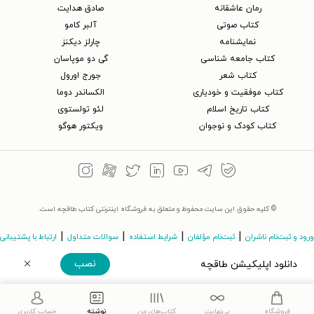
رمان عاشقانه
صادق هدایت
کتاب‌ صوتی
آلبر کامو
نمایشنامه
چارلز دیکنز
کتاب جامعه شناسی
گی دو موپاسان
کتاب شعر
جورج اورول
کتاب موفقیت و خودیاری
الکساندر دوما
کتاب تاریخ اسلام
لئو تولستوی
کتاب کودک و نوجوان
ویکتور هوگو
© کلیه حقوق این سایت محفوظ و متعلق به فروشگاه اینترنتی کتاب طاقچه است.
|
|
|
|
ورود و ثبت‌نام ناشران
ثبت‌نام مؤلفان
شرایط استفاده
سوالات متداول
ارتباط با پشتیبانی
نصب
دانلود اپلیکیشن طاقچه
©Taaghche.com
v
3.243.11
دریافت مستقیم اپلیکیشن
فروشگاه
بی‌نهایت
کتاب‌های من
نوشته
حساب کاربری