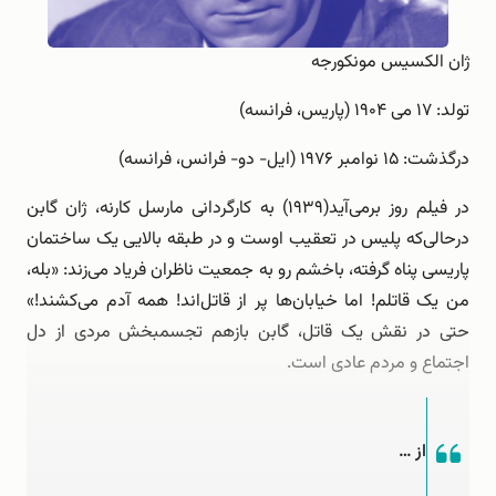
ژان الکسیس مونکورجه
تولد: ۱۷ می ۱۹۰۴ (پاریس، فرانسه)
درگذشت: ۱۵ نوامبر ۱۹۷۶ (ایل- دو- فرانس، فرانسه)
در فیلم ‌روز برمی‌آید‌(۱۹۳۹) به کارگردانی مارسل کارنه، ژان گابن
درحالی‌که پلیس در تعقیب اوست و در طبقه بالایی یک ساختمان
پاریسی پناه گرفته، باخشم رو به جمعیت ناظران فریاد می‌زند: «بله،
من یک قاتلم! اما خیابان‌ها پر از قاتل‌اند! همه آدم می‌کشند!»
حتی در نقش یک قاتل، گابن بازهم تجسم‏بخش مردی از دل
اجتماع و مردم عادی است.
از …