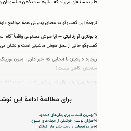
قلب مسئله‌ای می‌زند که سال‌هاست ذهن فیلسوفان و
ترجمۀ این گفت‌وگو به معنای پذیرش همۀ مواضع داوکین
دِ پوئتری آو رئالیتی —
آیا هوش مصنوعی واقعاً آگاه است
گفت‌وگو حاکی از عمق هوش ماشینی است و نشان می‌ده
سنجش آگاهی‌ نیست؟
چت‌جی‌پی‌تی:
سؤال خیلی خوبی است؛ دست گذاشتید ر
اولین‌بار آلِن تورینگ …
برای مطالعهٔ ادامهٔ این ن
بهترین انتخاب برای زمان‌های محدود
هزاران نوشته خواندنی از مجله‌های متنوع
در موضوعات و دسته‌بندی‌های گوناگون