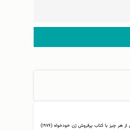
ریچارد داوکینز (Richard Dawkins) زیست‌شناس فرگشتی، جانورشناس و استاد پیشین دانشگاه آکسفورد است که بیش از هر چیز با کتاب پرفروش ژن خودخواه (۱۹۷۶)