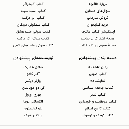
دربارهٔ طاقچه
کتاب کیمیاگر
سوال‌های متداول
کتاب اسب سیاه
فروش سازمانی
کتاب اثر مرکب
خرید کتابخوان
کتاب سمفونی مردگان
اپلیکیشن کتاب طاقچه
کتاب صوتی ملت عشق
هدیه اشتراک بی‌نهایت
کتاب صوتی اثر مرکب
مجلهٔ معرفی و نقد کتاب
کتاب صوتی عادت‌های اتمی
دسته بندی پیشنهادی
نویسنده‌های پیشنهادی
رمان عاشقانه
صادق هدایت
کتاب‌ صوتی
آلبر کامو
نمایشنامه
چارلز دیکنز
کتاب جامعه شناسی
گی دو موپاسان
کتاب شعر
جورج اورول
کتاب موفقیت و خودیاری
الکساندر دوما
کتاب تاریخ اسلام
لئو تولستوی
کتاب کودک و نوجوان
ویکتور هوگو