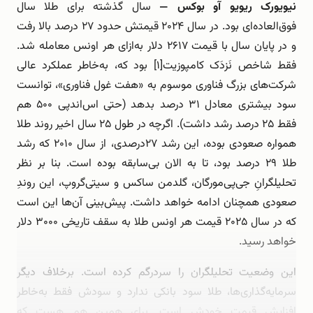
نیویورک ریویو آو بوکس —
سال گذشته برای طلا سال
فوق‌العاده‌ای بود. در سال ۲۰۲۴ قیمتش حدود ۲۷ درصد بالا رفت
و در پایان سال با قیمت ۲۶۱۷ دلار به‌ازای هر اونس معامله شد.
فقط شاخص نَزدَک کامپوزیت[۱] بود که، به‌خاطر عملکرد عالی
شرکت‌های بزرگ فناوری موسوم به «هفت غول فناوری»، توانست
سود بیشتری معادل ۳۱ درصد بدهد (حتی اس‌اند‌پی ۵۰۰ هم
فقط ۲۵ درصد رشد داشت). اگرچه در طول ۲۵ سال اخیر روند طلا
همواره صعودی بوده، این رشد ۲۷درصدی، از سال ۲۰۱۰ که رشد
طلا ۲۹ درصد بود، تا به الان بی‌سابقه بوده است. بنا بر نظر
تحلیلگرانِ جی‌پی‌مورگان، گلدمن ساکس و سیتی‌گروپ، این روندِ
صعودی همچنان ادامه خواهد داشت. پیش‌بینی‌ آن‌ها این است
که در سال ۲۰۲۵ قیمت هر اونس طلا به سقف تاریخی ۳۰۰۰ دلار
خواهد رسید.
این وضعیت تحلیلگران را سردرگم کرده است. برخلاف دیگر
سرمایه‌گذاری‌ها، طلا سود بانکی ندارد و سودش فقط به‌خاطر
افزایش قیمت خودش است. برای همین هم هست که