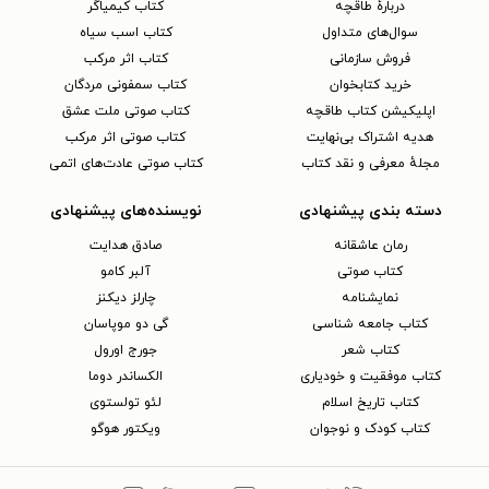
دربارهٔ طاقچه
کتاب کیمیاگر
سوال‌های متداول
کتاب اسب سیاه
فروش سازمانی
کتاب اثر مرکب
خرید کتابخوان
کتاب سمفونی مردگان
اپلیکیشن کتاب طاقچه
کتاب صوتی ملت عشق
هدیه اشتراک بی‌نهایت
کتاب صوتی اثر مرکب
مجلهٔ معرفی و نقد کتاب
کتاب صوتی عادت‌های اتمی
دسته بندی پیشنهادی
نویسنده‌های پیشنهادی
رمان عاشقانه
صادق هدایت
کتاب‌ صوتی
آلبر کامو
نمایشنامه
چارلز دیکنز
کتاب جامعه شناسی
گی دو موپاسان
کتاب شعر
جورج اورول
کتاب موفقیت و خودیاری
الکساندر دوما
کتاب تاریخ اسلام
لئو تولستوی
کتاب کودک و نوجوان
ویکتور هوگو