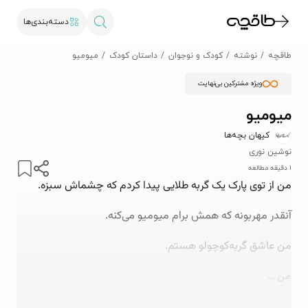
دسته‌بندی‌ها
طاقچه
نوشته
کودک و نوجوان
داستان کودک
میومیو
ویژه مشترکین بی‌نهایت
میومیو
کیهان بچه‌ها
نوشین نوری
۱ دقیقه مطالعه
من از توی پارک یک گربه طلایی پیدا کردم که چشماش سبزه.
آنقدر مهربونه که همش برام میومیو می‌کنه.
من عاشق گربه‌کوچولو هستم.
من …