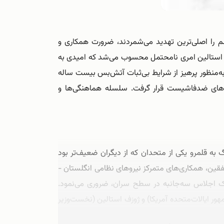
 را اصلی‌ترین تهدید می‌شمردند، ضرورت همکاری و
ران استالین امری نامحتمل محسوب می‌شد که امیدی به
به‌منظور پرهیز از شرایط بی‌ثبات آتش‌بس بیست ساله
‌های ضد‌فاشیست قرار گرفت. سلسله هماهنگی‌ها و
 به قلمرو یکی از متحدان که از دیگران ضعیف‌تر بود
فقین، همکاری‌های متمرکز نیروهای نظامی انگلستان -
 یک اجلاس سه‌جانبه در سطح سران، ضروری می‌نمود.
ر ایالات‌متحده آمریکا) و ژوزف استالین (نخست‌وزیر