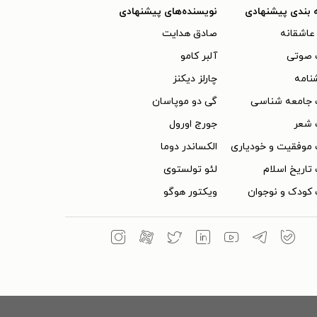
 بندی پیشنهادی
نویسنده‌های پیشنهادی
عاشقانه
صادق هدایت
 صوتی
آلبر کامو
نامه
چارلز دیکنز
 جامعه شناسی
گی دو موپاسان
 شعر
جورج اورول
موفقیت و خودیاری
الکساندر دوما
تاریخ اسلام
لئو تولستوی
کودک و نوجوان
ویکتور هوگو