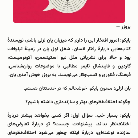
بروزر ‌—
بایکو: امروز افتخار این را دارم که میزبان یان لزلی باشم، نویسندۀ
کتاب‌هایی دربارۀ رفتار انسان. شغل اول یان در زمینۀ تبلیغات
بود و حالا برای نشریاتی مثل نیو استیتسمن، اکونومیست،
گاردین و فایننشال تایمز مطالبی با موضوعات روان‌شناسی،
فرهنگ، فناوری و کسب‌وکار می‌نویسد. به بروزر خوش آمدی یان.
یان لزلی:
ممنون بایکو. خوشحالم که در خدمتتان هستم.
چگونه اختلاف‌نظرهای بهتر و سازنده‌تری داشته باشیم؟
بایکو: بسیار خب. سؤال اول: اگر کسی بخواهد بیشتر دربارۀ
اختلاف‌نظر بداند، پیشنهادت چیست؟ تو دربارۀ تعارض‌های
سازنده نوشته‌ای، دربارۀ اینکه چطور می‌شود اختلاف‌نظرهای