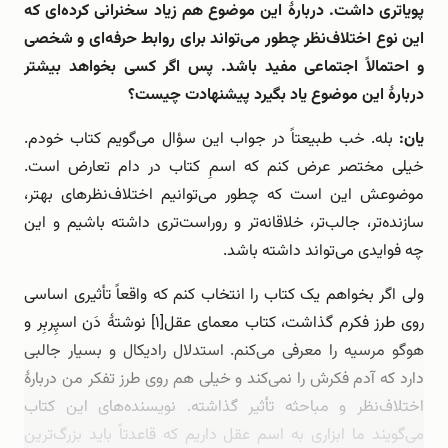
پویاتری داشت. دربارۀ این موضوع هم زیاد سخنرانی کرده‌ای که
این نوع اختلاف‌نظر چطور می‌تواند برای روابط حرفه‌ای و شخصی
و احتمالاً اجتماعی مفید باشد. پس اگر کسی بخواهد بیشتر
دربارۀ این موضوع یاد بگیرد پیشنهادت چیست؟
یان:
بله. خب طبیعتاً در جواب این سؤال می‌گویم کتاب خودم.
خیلی مختصر عرض کنم که اسمِ کتاب در دام تعارض است.
موضوعش این است که چطور می‌توانیم اختلاف‌نظرهای بهتر،
سازنده‌تر، جالب‌تر، خلاقانه‌تر و روراست‌تری داشته باشیم و این
چه فوایدی می‌تواند داشته باشد.
ولی اگر بخواهم یک کتاب را انتخاب کنم که واقعاً تأثیری اساسی
روی طرز فکرم گذاشت، کتاب معمای عقل[۱] نوشتۀ دَن اسپِربِر و
هوگو مرسیه را معرفی می‌کنم. استدلال رادیکال و بسیار جالبی
دارد که آدم فکرش را نمی‌کند و خیلی هم روی طرز تفکر من دربارۀ
اختلاف‌نظر و مباحثه تأثیر گذاشته. نویسنده‌های این کتاب
می‌گویند ما ابزاری به اسم عقل داریم که قاعدتاً باید بزرگ‌ترین