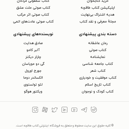
خرید کتابخوان
کتاب سمفونی مردگان
اپلیکیشن کتاب طاقچه
کتاب صوتی ملت عشق
هدیه اشتراک بی‌نهایت
کتاب صوتی اثر مرکب
مجلهٔ معرفی و نقد کتاب
کتاب صوتی عادت‌های اتمی
دسته بندی پیشنهادی
نویسنده‌های پیشنهادی
رمان عاشقانه
صادق هدایت
کتاب‌ صوتی
آلبر کامو
نمایشنامه
چارلز دیکنز
کتاب جامعه شناسی
گی دو موپاسان
کتاب شعر
جورج اورول
کتاب موفقیت و خودیاری
الکساندر دوما
کتاب تاریخ اسلام
لئو تولستوی
کتاب کودک و نوجوان
ویکتور هوگو
© کلیه حقوق این سایت محفوظ و متعلق به فروشگاه اینترنتی کتاب طاقچه است.