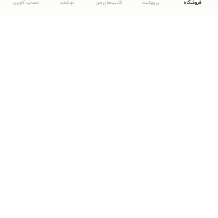
فروشگاه
بی‌نهایت
کتاب‌های من
نوشته
حساب کاربری
دانلود اپلیکیشن طاقچه
... موارد دیگر
مشاهدهٔ دیگر نسخه‌های طاقچه