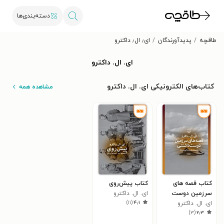
دسته‌بندی‌ها
طاقچه
پدیدآورندگان
ای٫ ال٫ داکترو
ای. ال. داکترو
کتاب‌های الکترونیکی ای. ال. داکترو
مشاهده همه
کتاب قصه های
کتاب پیش‌روی
سرزمین دوست
ای. ال. داکترو
)
۱۱
(
۴٫۱
ای. ال. داکترو
داشتنی
)
۳
(
۲٫۳