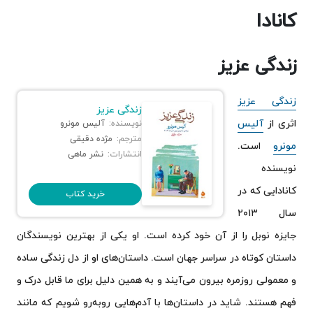
ساداکو و هزار درنای کاغذی
کانادا
بهترین نویسندگان کانادایی
آلیس مونرو
زندگی عزیز
مارگارت اتوود
سوزان هریسون
زندگی عزیز
ایان رید
زندگی عزیز
لوسی ماد مونتگمری
اثری از
آلیس
نویسنده:
آلیس مونرو
یان مارتل
مترجم:
مژده دقیقی
مونرو
است.
انتشارات:
نشر ماهی
پاتریک دویت
نویسنده
آندره الکسیس
کانادایی که در
رابرت مانش
خرید کتاب
الینور کوئر
سال ۲۰۱۳
میریام توئز
جایزه نوبل را از آن خود کرده است. او یکی از بهترین نویسندگان
اما داناهیو
داستان کوتاه در سراسر جهان است. داستان‌های او از دل زندگی ساده
مایکل اونداتیه
جوزف بویدن
و معمولی روزمره بیرون می‌آیند و به همین دلیل برای ما قابل درک و
مارگارت لارنس
فهم هستند. شاید در داستان‌ها با آدم‌هایی روبه‌رو شویم که مانند
آن ماری مک‌دانلد