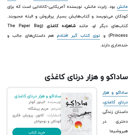
مانش
بود. رابرت مانش، نویسنده آمریکایی-کانادایی است که برای
کودکان می‌نویسد و کتاب‌هایش بسیار پرفروش و البته محبوبند.
کتاب‌های دیگر او، مانند
شاهزاده کاغذی
(The Paper Bag
Princess) و
توی کتاب گیر افتادم
هم داستان‌های جالب و
خنده‌داری دارند.
ساداکو و هزار درنای کاغذی
ساداکو و هزار
ساداکو و هزار درنای کاغذی
درنای کاغذی
،
نویسنده:
الینور کوئر
مترجم:
مریم پیشگاه
داستان زندگی
انتشارات:
کانون پرورش فکری
دختری در
کودکان و نوجوانان
هیروشیما
خرید کتاب