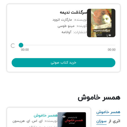
سرگذشت ندیمه
نویسنده:
مارگارت اتوود
گوینده:
مینو طوسی
انتشارات:
آوانامه
00:00
00:00
خرید کتاب صوتی
همسر خاموش
همسر خاموش
همسر خاموش
اثری از
سوزان
نویسنده:
ای. اس. ای. هریسون