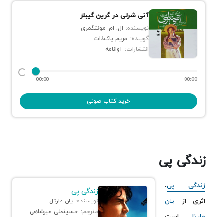
آنی شرلی در گرین گیبلز
نویسنده:
ال. ام. مونتگمری
گوینده:
مریم پاک‌ذات
انتشارات:
آوانامه
00:00
00:00
خرید کتاب صوتی
زندگی پی
زندگی پی
،
زندگی پی
اثری از
یان
نویسنده:
یان مارتل
مترجم:
حسینعلی میرشاهی
مارتل
است