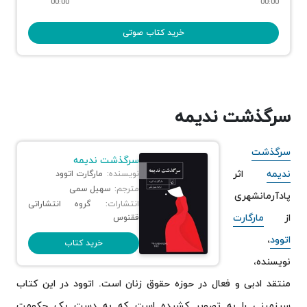
00:00
00:00
خرید کتاب صوتی
سرگذشت ندیمه
سرگذشت
سرگذشت ندیمه
ندیمه
اثر
نویسنده:
مارگارت اتوود
مترجم:
سهیل سمی
پادآرمانشهری
انتشارات:
گروه انتشاراتی
از
مارگارت
ققنوس
اتوود
،
خرید کتاب
نویسنده،
منتقد ادبی و فعال در حوزه حقوق زنان است. اتوود در این کتاب
سرزمینی را به تصویر کشیده است که به دست یک حکومت