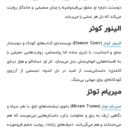
دوستت دارم» او عشق بی‌قیدوشرط را چنان صمیمی و ماندگار روایت
می‌کند که دل هر نسلی را می‌رباید.
الینور کوئر
الینور کوئر
(Eleanor Coerr) نویسنده‌ی کتاب‌های کودک و دوستدار
صلح و انسانیت، با نثری ساده اما پراحساس، روایت‌هایی حقیقی را
به افسانه‌هایی الهام‌بخش بدل می‌سازد. اثر او، «ساداکو و هزار درنای
کاغذی» داستانی‌ست از امید در دل اندوه، تجسمی از آرزوی
کودکانه‌ای برای جهانی بی‌جنگ.
میریام توئز
میریام توئز
(Miriam Toews) بانوی نیشخندهای تلخ، با طنز سیاه و
نگاهی ژرف به رنج و مقاومت زنان، داستان‌هایی می‌نویسد که هم
می‌خندانند و هم می‌گریانند. «حرف‌های زنانه»، روایت خشم فروخورده