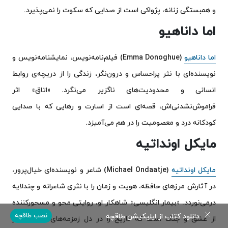
و همبستگی زنانه، پژواکی است از صدایی که سکوت را نمی‌پذیرد.
اما داناهیو
اما داناهیو
(Emma Donoghue) فیلم‌نامه‌نویس، نمایشنامه‌نویس و
نویسنده‌ای با نثر پراحساس و درون‌نگر، زندگی را از دریچه‌ی روابط
انسانی و محدودیت‌های ناگزیر می‌نگرد. «اتاق» اثر
فراموش‌نشدنی‌اش، قصه‌ای است از اسارت و رهایی که با صدایی
کودکانه درد و معصومیت را در هم می‌آمیزد.
مایکل اونداتیه
مایکل اونداتیه
(Michael Ondaatje) شاعر و نویسنده‌ای خیال‌پرور،
در آثارش مرزهای حافظه، هویت و زمان را با نثری شاعرانه و چندلایه
درمی‌نوردد. «بیمار انگلیسی» شاهکار او، روایتی محو و مسحورکننده
دانلود کتاب از اپلیکیشن طاقچه
نصب طاقچه
از عشق و جنگ است که تاریخ را در دل زمزمه‌های شاعرانه باز