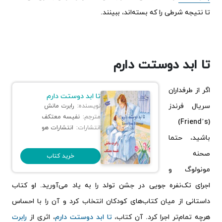
تا نتیجه شرطی را که بسته‌اند، ببینند.
تا ابد دوستت دارم
اگر از طرفداران
تا ابد دوستت دارم
سریال فرندز
نویسنده:
رابرت مانش
مترجم:
نفیسه معتکف
(Friend’s)
انتشارات:
انتشارات هو
باشید، حتما
صحنه‌
خرید کتاب
مونولوگ و
اجرای تک‌نفره جویی در جشن تولد را به یاد می‌آورید. او کتاب
داستانی از میان کتاب‌های کودکان انتخاب کرد و آن را با احساس
هرچه تمام‌تر اجرا کرد. آن کتاب،
تا ابد دوستت دارم
، اثری از
رابرت