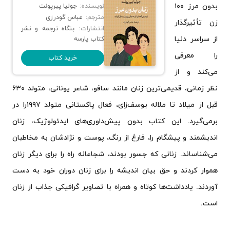
بدون مرز ۱۰۰
نویسنده:
جولیا پیرپونت
مترجم:
عباس گودرزی
زن تأثیرگذار
انتشارات:
بنگاه ترجمه و نشر
از سراسر دنیا
کتاب پارسه
را معرفی
خرید کتاب
می‌کند و از
نظر زمانی، قدیمی‌ترین زنان مانند سافو، شاعر یونانی، متولد ۶۳۰
قبل از میلاد تا ملاله یوسف‌زای، فعال پاکستانی متولد ۱۹۹۷را در
بر‌می‌گیرد. این کتاب بدون پیش‌داوری‌های ایدئولوژیک، زنان
اندیشمند و پیشگام را، فارغ از رنگ، پوست و نژادشان به مخاطبان
می‌شناساند. زنانی که جسور بودند، شجاعانه راه را برای دیگر زنان
هموار کردند و حق بیان اندیشه را برای زنان دوران خود به دست
آوردند. یادداشت‌ها کوتاه و همراه با تصاویر گرافیکی جذاب از زنان
است.