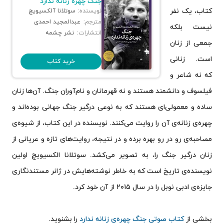
جنگ چهره زنانه ندارد
سووشون
کتاب، یک نفر
نویسنده:
سوتلانا آلکسیویچ
هزار خورشید تابان
مترجم:
عبدالمجید احمدی
نیست بلکه
وزارت درد
انتشارات:
نشر چشمه
جمعی از زنان
ساعت‌ها
آن فرانک؛ خاطرات یک دختر جوان
است. زنانی
خرید کتاب
سه روز برای دیدن
که نه شاعر و
منم ملاله
فیلسوف و دانشمند هستند و نه قهرمانان و نام‌آوران جنگ. آن‌ها زنان
‫پاییز فصل آخر سال است‬‌‫
ساده و معمولی‌ای هستند که به نوعی درگیر جنگ جهانی بوده‌اند و
چهره‌ی زنانه‌ی آن را روایت می‌کنند. نویسنده در این کتاب، از شیوه‌ی
مصاحبه‌ی رو در رو بهره برده و در نتیجه، روایت‌های تازه و عریانی از
زنان درگیر جنگ را، به تصویر می‌کشد. سوتلانا الکسیویچ اولین
نویسنده‌ی تاریخ است که به خاطر نوشته‌هایش در ژانر مستندنگاری
جایزه‌ی ادبی نوبل را در سال ۲۰۱۵ از آن خود کرد.
بخشی از
کتاب صوتی جنگ چهره‌ی زنانه ندارد
را بشنوید.