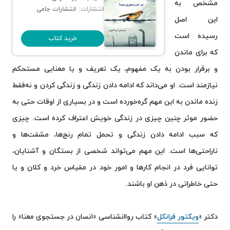
مشخص به
انتشارات:
انتشارات جامی
خرده‌ عادت ها
این اصل
بی حد و مرز
رسیده است
خرید کتاب
تئوری انتخاب
که برای ماندن
و برقرار بودن به یک مفهوم، یک تعریف و یا معنایی مستحکم
وضعیت آخر
نیازمند است. او می‌داند که ادامه دادن زندگی و زندگی کردن و نه‌فقط
از حال بد به حال خوب
زنده ماندن به این مهم گره‌خورده است و در بسیاری از اوقات حتی به
اثر مرکب
حضور موثر چنین چیزی در زندگی خویش اعتراف کرده است. چیزی
اصل گرایی
که سبب ادامه دادن زندگی و تحمل تمام رنج‌ها، مشقت‌ها و
۵ زبان عشق
ناراحتی‌ها است. این مهم می‌تواند شخصی از بستگان و آشنایان،
در باب اعتماد به نفس
توانایی فرد در انجام کارها و امور خود در مقیاس خرد و کلان و یا
چگونه در این دنیای مزخرف، انسان بمانیم
حتی خاطراتی در ذهن او باشند.
کاش وقتی بیست ساله بودم می دانستم
دکتر «
ویکتور فرانکل
» کتاب رواانشناسی «انسان در جستجوی معنا» را
اشتباهات یک زن؛ جلد اول