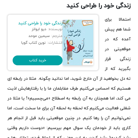
زندگی خود را طراحی کنید
احتمالا برای
زندگی خود را طراحی کنید
شما هم پیش
نویسنده:
دیو ایوانز
مترجم:
سیمین موحد
آمده که در
انتشارات:
نوین کتاب گویا
موقعیتی در
زندگی قرار
خرید کتاب
بگیرید که از
ته دل بخواهید از آن خارج شوید، اما ندانید چگونه. مثلا در رابطه ای
هستیم که احساس می‌کنیم طرف مقابلمان ما را با رفتارهایش اذیت
می کند، اما همچنان به آن رابطه به اصطلاح «می‌چسبیم»! یا مثلا در
شغلی فعالیت می‌کنیم که لحظه به لحظه آن برای ما سخت است، اما
نمی‌توانیم آن را رها کنیم. در چنین موقعیتی باید قبل از انجام هر
کاری باید از خودمان یک سوال مهم بپرسیم: «دوست داریم وقتی
رشد کردیم( رشد کردن به این معنی که از لحاظ فردی توانایی‌ها و