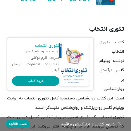
تئوری انتخاب
کتاب تئوری
تئوری انتخاب
انتخاب
نویسنده:
ویلیام گلسر
مترجم:
اکرم توکلی
نوشته ویلیام
انتشارات:
انتشارات ارمغان
گلسر درآمدی
گیلار
بر
خرید کتاب
روان‌شناسی
است. این کتاب روانشناسی دستمایه کامل تئوری انتخاب به روایت
ویلیام گلسر روان‌پزشک و روان‌شناس مثبت‌گرا است.
تئوری انتخاب یک تئوری مبتنی بر روان‌شناسی کنترل درونی است
دانلود کتاب از اپلیکیشن طاقچه
نصب طاقچه
که توضیح می‌دهد افراد چرا و چگونه رفتار می‌کنند. این نظریه شیوه