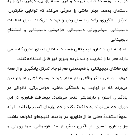
کوییک، نویسنده کتاب بی حد و مرز نقشهٔ راهِ بی‌حدومرزشدن را به
دستمان بدهد، چهار خائنی را معرفی می‌کند که توانایی فکرکردن،
تمرکز، یادگیری، رشد و انسان‌بودن را تهدید می‌کنند. سیلِ اطلاعات
دیجیتالی، حواس‌پرتیِ دیجیتالی، فراموشیِ دیجیتالی و استنتاجِ
دیجیتالی.
بله همه این خائنان، دیجیتالی هستند. خائنان دنیای مدرن که سعی
دارند مغز ما را تخریب و تبدیل به چیزی غیر قابل استفاده کنند.
این خائنان دیجیتالی با هم‌دستیِ هم توجه، تمرکز، یادگیری و از همه
مهم‌تر توانایی تفکر واقعی را از ما می‌دزدند؛ وضوحِ ذهنی ما را از بین
می‌برند که در نهایت به خستگیِ ذهنی، حواس‌پرتی، ناتوانی در
یادگیری آسان و نارضایتی منجر می‌شود. پیشرفت فناوری در این
دوران، هم می‌تواند به ما کمک کند و هم برایمان آسیب‌زا باشد؛ البته
نحوهٔ استفادهٔ فعلی ما از فناوری در جامعه، نتیجه‌ای نخواهد داشت
جز بیماری مسریِ بارِ فکری بیش از حد، فراموشی، حواس‌پرتی و