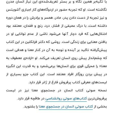
با تکیه‌بر همین نگاه و بر بستر تعریف‌شده‌ی این نیاز انسان مدرن
مادر خوب و مادر بد
نگاشته است. او که تجربه حضور در اردوگاه‌های کار اجباری آشویتس
والدین سمی
و نیز تجربه از دست دادن پدر، مادر، همسر و برادرش را در همان دوره
چگونه یک فرد را مثل یک کتاب بخوانیم؟
داشته است، با درک عمیقی از فشار، درد، رنج و فقدان، معتقد بود
از ذهنت بیرون بیا و زندگی کن
اختلال‌هایی که فرد دچار آنها می‌شود ناشی از عدم توانایی او در
خو‌ش بینی آموخته شده
یافتن معنایی برای زندگی است. روشی که دکتر فرانکلین در این کتاب
چهار اثر
پیش‌گرفته تاکید بر آینده و توجه به آن در کنار معنا و هدفی است
واقعیت؛ ده دلیل برای اینکه درباره جهان اشتباه فکر می‌کنیم
که چشم‌انداز پیش روی انسان تعریف می‌کند. او «اراده‌ی معطوف به
معنا» را محرکی قوی برای انسان‌ها برمی‌شمرد و به قدرت این انگیزه
در پیش بردن روزگار افراد معتقد است. این کتاب جزو بسیاری از
لیست‌های معرفی کتاب پرفروش فارغ از ژانر قرار دارد.
نسخه صوتی کتاب انسان در جستجوی معنا نیز در لیست
پرفروش‌ترین
کتاب‌های صوتی روانشناسی
در طاقچه قرار دارد.
بخشی از
کتاب صوتی انسان در جستجوی معنا
را بشنوید.