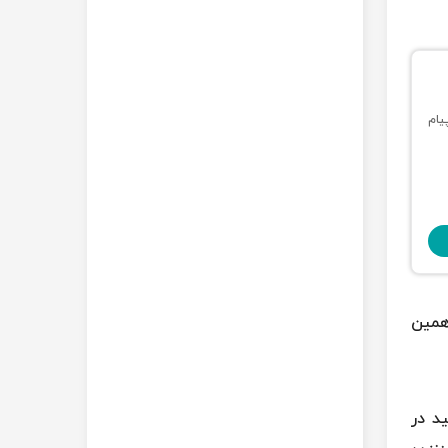
یام
همین
د در