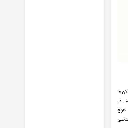
ن‌ها
ف در
سطوح
ناسی