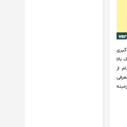
گیری
 بالا
م از
عرفی
مینه