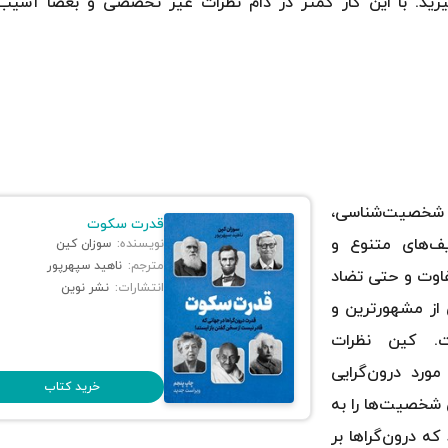
رید. با این کار کمتر در دام نظرات غیر تخصصی و بعضا آسیب‌ز
‌ی شخصیت‌شناسی،
قدرت سکوت
یف‌های متنوع و
نویسنده:
سوزان کین
مترجم:
ناهید سپهرپور
فاوت‌ و حتی تضاد
انتشارات:
نشر نوین
از مشهور‌ترین و
ست. کین نظرات
مورد درون‌گرایی
خرید کتاب
 شخصیت‌ها را به
 درون‌گراها بر