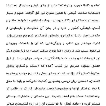
تمام و کاملا باورپذیر نوشته‌شده و از چنان قوتی برخوردار است که
رئالیسم جادویی
دستمایه ساخت فیلمی با همین عنوان نیز قرار گرفت. مفهوم سیال
صد سال تنهایی
شکار گوسفند وحشی
موجود در داستان این کتاب روسی بن‌مایه اعتراض به شرایط حاکم بر
سخن پایانی
فضای فرهنگی کشور را دارد و در بطن آن خشونت و نارضایتی از
حکومت افراد نالایق و نادان و دشمنان فرهنگ بر شوروی موج می‌زند.
قدرت نوشتار این کتاب و ویژگی‌هایی که آن را به‌شدت باورپذیر
می‌نمود سبب شد تا رمان «خدا بودن سخت است» به زبان‌های دیگر
نیز ترجمه‌شده و به دست خوانندگانی در سراسر جهان برسد. از قول
«هادی بهارلو» مترجم این کتاب آمده که «سبک نوشتاری برادران
استروگاتسکی گاه رازآلود است، به این معنی که برای فهمیدن مفهوم
داستان، دانستن زبان روسی به‌تنهایی کفایت نمی‌کند و باید تا حدی
با نوع نوشتار آن‌ها و مخصوصا بافت جامعه‌ای که اثر در قالب آن
نوشته‌شده است، هم آشنا باشید». این داستان را انتشارات نیستان
منتشر کرده و «حامد فعال» با خوانشش آن را در رده کتاب‌های صوتی