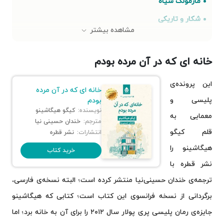
مارمولک سیاه
شکار و تاریکی
مشاهده بیشتر
قتل های هونجین
دیگری (جلد اول)
خانه ای که در آن مرده بودم
پرونده‌ی شب توت‌فرنگی
این پرونده‌ی
خانه ای که در آن مرده
بدخواهی
پلیسی و
بودم
تعقیب گوسفند وحشی
نویسنده:
کیگو هیگاشینو
معمایی به
مترجم:
خندان حسینی نیا
قتل اتسویا
قلم کیگو
انتشارات:
نشر قطره
هیگاشینو را
خرید کتاب
نشر قطره با
ترجمه‌ی خندان حسینی‌نیا منتشر کرده است؛ البته نسخه‌ی فارسی،
برگردانی از نسخه فرانسوی این کتاب است؛ کتابی که هیگاشینو
جایزه‌ی رمان پلیسی پری پولار سال ۲۰۱۲ را برای آن به خانه برد؛ اما