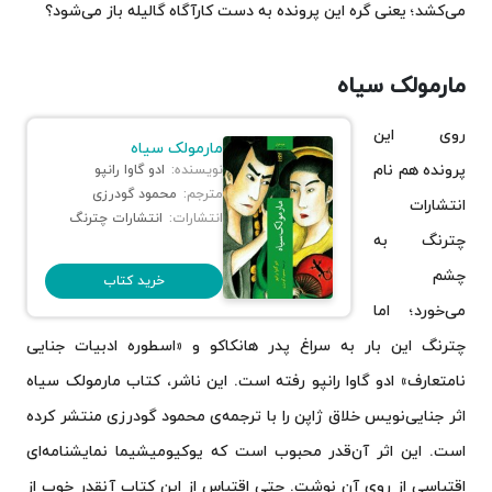
می‌کشد؛ یعنی گره این پرونده به دست کارآگاه گالیله باز می‌شود؟
مارمولک سیاه
روی این
مارمولک سیاه
پرونده هم نام
نویسنده:
ادو گاوا رانپو
مترجم:
محمود گودرزی
انتشارات
انتشارات:
انتشارات چترنگ
چترنگ به
چشم
خرید کتاب
می‌خورد؛ اما
چترنگ این بار به سراغ پدر هانکاکو و «اسطوره ادبیات جنایی
نامتعارف» ادو گاوا رانپو رفته است. این ناشر، کتاب مارمولک سیاه
اثر جنایی‌نویس خلاق ژاپن را با ترجمه‌ی محمود گودرزی منتشر کرده
است. این اثر آن‌قدر محبوب است که یوکیومیشیما نمایشنامه‌ای
اقتباسی از روی آن نوشت. حتی اقتباس از این کتاب آنقدر خوب از