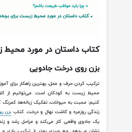
چرا باید مواظب طبیعت باشم؟
کتاب داستان در مورد محیط زیست برای بچه‌ه
خرس شمشیر به دست
پاندورا و پرنده
مجموعه قصه‌های نهال
کتاب داستان در مورد محیط ز
ما این جا زندگی می کنیم
سلام، من زمین هستم
من زمین هستم؛ یک سیاره چند میلیارد ساله
بزن روی درخت جادویی
شهر بدون پلاستیک
ویلودین
ترکیب کردن حرف و عمل، بهترین راهکار برای آمو
چند کتاب درباره محیط زیست برای بچه‌هایی 
محیط زیست به کودکان است. می‌توانیم از کار
تیستوی سبزانگشت
کنیم: محبت به حیوانات، تفکیک زباله‌ها، کمرنگ 
زباله های خطرناک
زندگی روزمره و کاشت نهال و درخت. کتاب
بزن رو
انگشت جادویی
یک جادوی واقعی کار می‌کند و مراحل رشد و زن
کتاب‌هایی درمورد محیط زیست برای نوجوانان:
نشان می‌دهد. چه چیزی بهتر از ترکیب بازی و ق