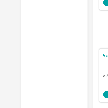
 را
ری