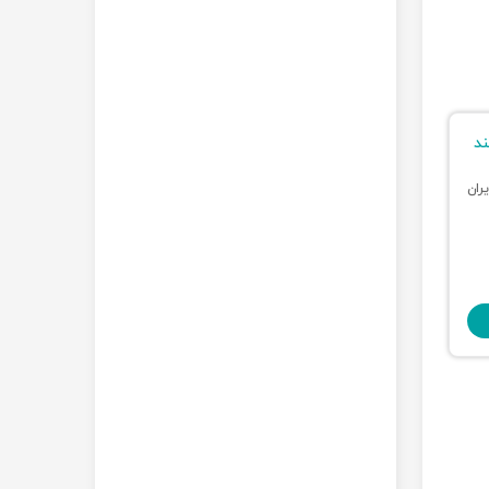
ند
ران