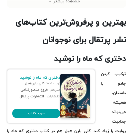
مشاهده بیشتر
کارناوال شوم
داس مرگ
بهترین و پرفروش‌ترین کتاب‌های
ابر تندر
مدرسه‌ی جاسوسی؛ جلد اول
پسر، موش کور، روباه و اسب
نشر پرتقال برای نوجوانان
از کتاب‌های پرفروش نشر پرتقال برای کودکان چه خبر؟
خرگوش گوش داد!
دختری که ماه را نوشید
من صندلی نیستم!
وقتی بابا هست
ترکیب کردن
نخ نامرئی
دختری که ماه را نوشید
کلام آخر
جادو با
نویسنده:
کلی بارن‌هیل
مترجم:
فروغ منصورقناعی
داستان،
انتشارات:
انتشارات پرتقال
همیشه
می‌تواند
خرید کتاب
جذابیت
روایت را زیاد کند. کلی بارن هیل هم در کتاب دختری که ماه را