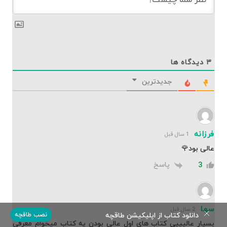
۳
دیدگاه ها
جدیدترین
فرزانه
1 سال قبل
عالی بود🌹
پاسخ
3
سها
2 سال قبل
دانلود کتاب از اپلیکیشن طاقچه
نصب طاقچه
بسیار عالیییی کتاب های اول عالی بودن یه کتاب میخوام معرفی