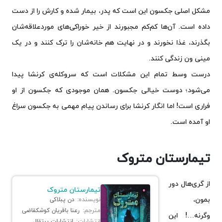
مشکل اصلی جکسون این است که پدر، بیمار شده و کارش را از دست
داده است. آن‌ها کم‌کم مجبورند از خیر خوراکی‌های موردعلاقه‌شان
بگذرند، غذا نخورند و در نهایت هم خانه‌شان را ترک کنند و در یک
مینی ون زندگی کنند.
درست وسط تمام این مشکلات است که سروکله‌ی کرنشا پیدا
می‌شود؛ دوست خیالی جکسون. همان موجودی که جکسون از او
فراری است! اما انگار کرنشا برای رساندن پیام مهمی به جکسون سراغ
او آمده است.
تیمارستان متروک
از گری‌هال دور
تیمارستان متروک
بمون،
نویسنده:
دن پبلاکی
مترجم:
رعنا باقریان کوشکقاضی
وگرنه…! این
انتشارات:
انتشارات پرتقال