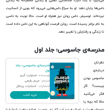
می‌گیرد با یک کارت شناسایی تقلبی و زندگی مخفیانه به زندگی
داس‌ها پایان دهد. او به سراغ داس‌هایی می‌رود که بویی از انسانیت
نبرده‌اند. لوسیفر، داس روئن نیز همراه او است. حالا نوبت به داسی
به نام برامز رسیده است. روئن فرصت کوتاهی به این داس داده است
تا زندگی و رفتارش را تغییر دهد.
مدرسه‌ی جاسوسی؛ جلد اول
نظرتان
مدرسه‌ی جاسوسی؛ جلد
درباره‌ی
اول
نویسنده:
استوارت گیبز
جاسوس بودن
مترجم:
مریم رفیعی
چیست؟ اگر
انتشارات:
انتشارات پرتقال
فکر می‌کنید
خرید کتاب
حالا که بچه یا
نوجوان هستید، اصلا به درد این کار نمی‌خورید، اجازه بدهید شما را با