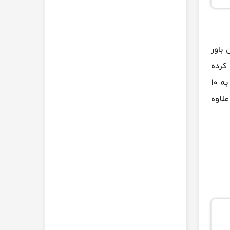
باور
کرده
است مطالب موردنظرش را برای خواننده بازگو کند و او را به‌تدریج به سمت درک زندگی و لذت بردن از آن سوق دهد. او به ۱۰
لاوه