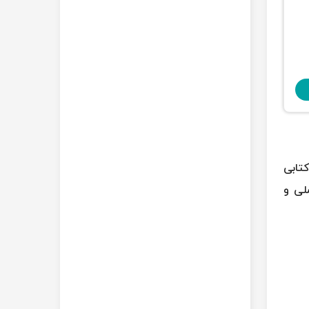
تابی
لی و