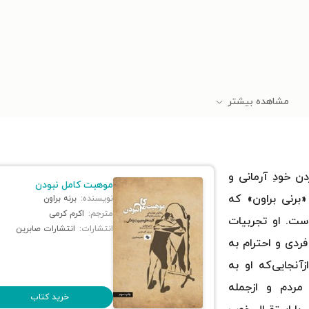
مشاهده بیشتر
ن خودِ آرمانی و
موهبت کامل‌ نبودن
برنی براون» که
نویسنده:
برنه براون
مترجم:
اکرم کرمی
ست. او تجربیات
انتشارات:
انتشارات صابرین
ردی و احترام به
نجایی‌که او به
مردم و ازجمله
خرید کتاب