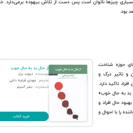
 بسیاری چیزها ناتوان است پس دست از تلاش بیهوده برمی‌دارد. خو
د بود.
ای حوزه شناخت
از حال بد به حال خوب
ن و تاثیر درک و
نویسنده:
دیوید برنز
مترجم:
مهدی قراچه داغی
فراد تاکید دارد.
انتشارات:
نشر آسیم
ل بد به حال خوب»
بهبود حال افراد و
ده را با احوال و
خرید کتاب