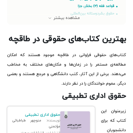
قواعد فقه (۲) بخش جزا
حقوق بشردوستانه بین‌المللی
مشاهده بیشتر
نظریه عمومی نفی دشواری در حقوق اسلامی
نظریه ممنوعیت سوءاستفاده از حق
بهترین کتاب‌های حقوقی در طاقچه
کتاب‌های حقوقی رایگان در طاقچه
کتاب قانون اساسی جمهوری اسلامی ایران
کتاب منشور حقوق شهروندی جمهوری اسلامی ایران
کتاب‌های حقوقی فراوانی در طاقچه موجود هستند که امکان
کتاب قانون کار
مطالعه‌ی مستمر را در زمان‌ها و مکان‌های مختلف به مخاطب
لیست کتاب‌های حقوقی مشهور در بازار ایران
می‌دهند. برخی از این آثار، کتب دانشگاهی و مرجع هستند و بعضی
جمع‌بندی
دیگر، عموم خوانندگان را در نظر دارند.
حقوق اداری تطبیقی
زیرعنوان این
حقوق اداری تطبیقی
کتاب که برای
نویسنده:
منوچهر طباطبائی
مؤتمنی
دانشجویان
انتشارات:
انتشارات سمت