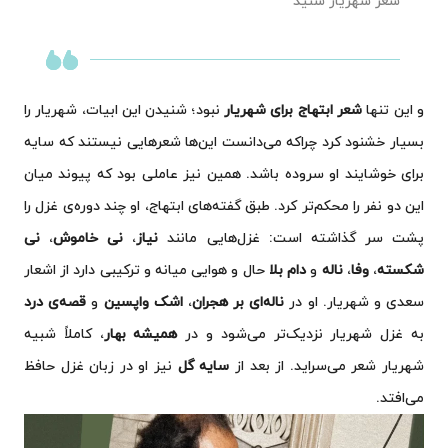
شعر شهریار شنید
و این تنها
شعر ابتهاج برای شهریار
نبود؛ شنیدن این ابیات، شهریار را
بسیار خشنود کرد چراکه می‌دانست این‌ها شعرهایی نیستند که سایه
برای خوشایند او سروده باشد. همین نیز عاملی بود که پیوند میان
این دو نفر را محکم‌تر کرد. طبق گفته‌های ابتهاج، او چند دوره‌ی غزل را
پشت سر گذاشته است: غزل‌هایی مانند
نیاز
،
نی خاموش
،
نی
شکسته
،
وفا
،
ناله
و
دام بلا
حال و هوایی میانه و ترکیبی دارد از اشعار
سعدی و شهریار. او در
ناله‌ای بر هجران
،
اشک واپسین
و
قصه‌ی درد
به غزل شهریار نزدیک‌تر می‌شود و در
همیشه بهار
، کاملاً شبیه
شهریار شعر می‌سراید. از بعد از
سایه گل
نیز او در زبان غزل حافظ
می‌افتد.