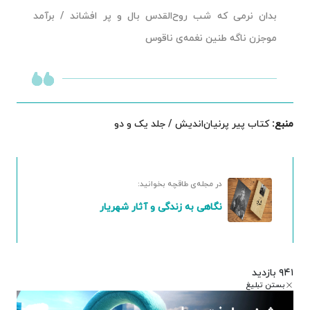
بدان نرمی که شب روح‌القدس بال‌ و پر افشاند / برآمد
موجزن ناگه طنین نغمه‌ی ناقوس
منبع:
کتاب پیر پرنیان‌اندیش / جلد یک و دو
در مجله‌ی طاقچه بخوانید:
نگاهی به زندگی و آثار شهریار
۹۴۱ بازدید
بستن تبلیغ