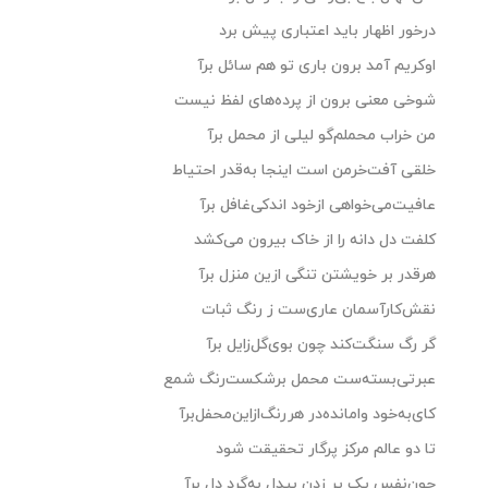
درخور اظهار باید اعتباری پیش برد
اوکریم آمد برون باری تو هم سائل برآ
شوخی معنی برون از پرده‌های لفظ نیست
من خراب محملم‌گو لیلی از محمل برآ
خلقی آفت‌خرمن است ‌اینجا به‌قدر احتیاط
عافیت‌می‌خواهی ازخود اندکی‌غافل برآ
کلفت دل دانه را از خاک بیرون می‌کشد
هرقدر بر خویشتن تنگی ازین منزل برآ
نقش‌کارآسمان عاری‌ست ز رنگ ثبات
گر رگ سنگت‌کند چون بوی‌گل‌زایل برآ
عبرتی‌بسته‌ست محمل برشکست‌رنگ شمع
کای‌به‌خود وامانده‌در هررنگ‌ازاین‌محفل‌برآ
تا دو عالم مرکز پرگار تحقیقت شود
چون‌نفس یک پر زدن بیدل به‌گرد دل برآ