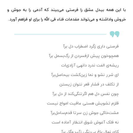
با این همه بیدل عشق را فرصتی می‌بیند که آدمی را به جوش و
خروش واداشته و می‌تواند مقدمات فناء فی الله را برای او فراهم آورد.
فرصتی داری زگرد اضطراب دل برآ
همچوخون پیش ازفسردن از رگ‌بسمل برآ
ریشه‌ی الفت ندرد دانهی آزادی‌ات
ای شرر نشو و نما زین‌کشت بیحاصل‌برآ
از تکلف در فشار قعر نتوان زیستن
چون نفس دل هم اگرتنگی‌کند از دل برآ
قلزم تشویش هستی عافیت امواج نیست
مشت‌خاکی جوش زن سرتا قدم‌ساحل‌برآ
نه فلک آغوش شوق انتظار آماده است
کای نهال باغ بی‌رنگی زآب وگل برآ