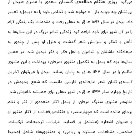
می‌کرد، روزی هنگام مطالعه‌ی گلستان سعدی با مصرع «بیدل از
بی‌نشان چه جوید باز…» مواجه شد و تخلص خود را به «بیدل» تغییر
داد. بیدل در سال ۱۰۹۶ هـ.ق به دهلی رفت و مقدمات یک زندگی آرام
را در آن شهر برای خود فراهم کرد. زندگی شاعر بزرگ در این سال‌ها به
تأمل و تفکر و سرایش شعر گذشت و منزل او پس از چندی به
میعادگاه عاشقان و شاعران و اهل فکر و ذکر تبدیل شد. در همین
سال‌ها بود که بیدل به تکمیل مثنوی «عرفان» پرداخت و این مثنوی
عظیم را در سال ۱۱۲۴ هـ.ق به پایان رساند. بیدل را می‌توان آخرین
آیینه‌ی تابان شعر عارفانه‌ی فارسی دانست که شمع وجودش در
تاریخ چهارم صفر ۱۱۳۳ هـ.ق در شهر دهلی برای همیشه خاموش شد.
علاوه‌بر مثنوی سترگ عرفان، از بیدل آثار متعددی از نثر و نظم
برجای مانده است که «چهارعنصر» و «نکات‌ورقعـات» از آثار منثور او
و «دیوان اشعار» (مشتمل بر قصاید، غزلیات، ترجیعـات، ترکیبات،
مخمس، مقطعات، مستزاد و رباعی) و «مثنوی‌ها» شامل (محیط