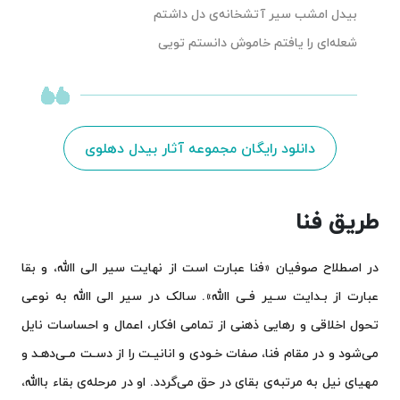
بیدل امشب سیر آتشخانه‌ی دل داشتم
شعله‌ای را یافتم خاموش دانستم تویی
دانلود رایگان مجموعه آثار بیدل دهلوی
طریق فنا
در اصطلاح صوفیان «فنا عبارت است از نهایت سیر الی االله، و بقا
عبارت از بـدایت سـیر فـی االله». سالک در سیر الی االله به ‌نوعی
تحول اخلاقی و رهایی ذهنی از تمامی افکار، اعمال و احساسات نایل
می‌شود و در مقام فنا، صفات خـودی و انانیـت را از دسـت مـی‌دهـد و
مهیای نیل به مرتبه‌ی بقای در حق می‌گردد. او در مرحله‌ی بقاء باالله،