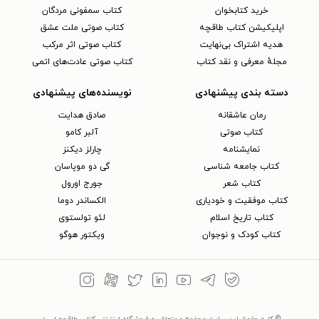
خرید کتابخوان
کتاب سمفونی مردگان
اپلیکیشن کتاب طاقچه
کتاب صوتی ملت عشق
هدیه اشتراک بی‌نهایت
کتاب صوتی اثر مرکب
مجلهٔ معرفی و نقد کتاب
کتاب صوتی عادت‌های اتمی
دسته بندی پیشنهادی
نویسنده‌های پیشنهادی
رمان عاشقانه
صادق هدایت
کتاب‌ صوتی
آلبر کامو
نمایشنامه
چارلز دیکنز
کتاب جامعه شناسی
گی دو موپاسان
کتاب شعر
جورج اورول
کتاب موفقیت و خودیاری
الکساندر دوما
کتاب تاریخ اسلام
لئو تولستوی
کتاب کودک و نوجوان
ویکتور هوگو