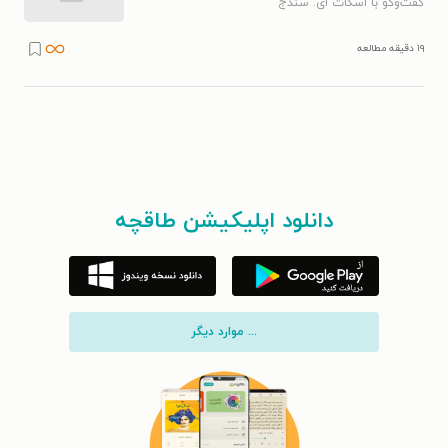
گفت‌وگو با اسکات ای. سندج
۱۹ دقیقه مطالعه
دانلود اپلیکیشن طاقچه
... موارد دیگر