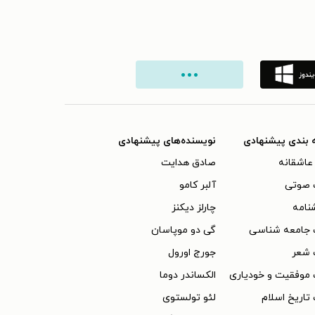
 بندی پیشنهادی
نویسنده‌های پیشنهادی
عاشقانه
صادق هدایت
 صوتی
آلبر کامو
نامه
چارلز دیکنز
 جامعه شناسی
گی دو موپاسان
 شعر
جورج اورول
موفقیت و خودیاری
الکساندر دوما
تاریخ اسلام
لئو تولستوی