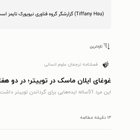
(Tiffany Hsu) گزارشگر گروه فناوری نیویورک تایمز است و دربارۀ اطلاعات نادرست و دروغ‌پراکنی تحقیق می‌کند.
تازه‌ترین
فصلنامه ترجمان علوم انسانی
غوغای ایلان ماسک در توییتر؛ در دو ه
این مرد 51ساله ایده‌هایی برای گرداندن توییتر داشت، ولی نمی‌دانست چطور عملی‌شان کند
۱۴ دقیقه مطالعه