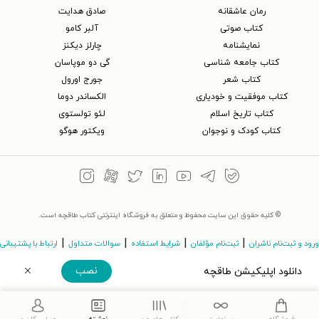
رمان عاشقانه
صادق هدایت
کتاب‌ صوتی
آلبر کامو
نمایشنامه
چارلز دیکنز
کتاب جامعه شناسی
گی دو موپاسان
کتاب شعر
جورج اورول
کتاب موفقیت و خودیاری
الکساندر دوما
کتاب تاریخ اسلام
لئو تولستوی
کتاب کودک و نوجوان
ویکتور هوگو
© کلیه حقوق این سایت محفوظ و متعلق به فروشگاه اینترنتی کتاب طاقچه است.
|
|
|
|
ورود و ثبت‌نام ناشران
ثبت‌نام مؤلفان
شرایط استفاده
سوالات متداول
ارتباط با پشتیبانی
نصب
دانلود اپلیکیشن طاقچه
©Taaghche.com
v
3.243.11
دریافت مستقیم اپلیکیشن