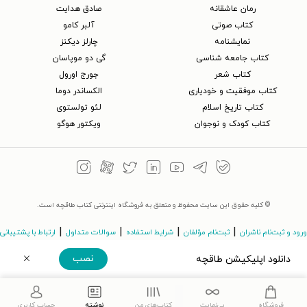
رمان عاشقانه
صادق هدایت
کتاب‌ صوتی
آلبر کامو
نمایشنامه
چارلز دیکنز
کتاب جامعه شناسی
گی دو موپاسان
کتاب شعر
جورج اورول
کتاب موفقیت و خودیاری
الکساندر دوما
کتاب تاریخ اسلام
لئو تولستوی
کتاب کودک و نوجوان
ویکتور هوگو
© کلیه حقوق این سایت محفوظ و متعلق به فروشگاه اینترنتی کتاب طاقچه است.
|
|
|
|
ورود و ثبت‌نام ناشران
ثبت‌نام مؤلفان
شرایط استفاده
سوالات متداول
ارتباط با پشتیبانی
نصب
دانلود اپلیکیشن طاقچه
©Taaghche.com
v
3.243.11
دریافت مستقیم اپلیکیشن
فروشگاه
بی‌نهایت
کتاب‌های من
نوشته
حساب کاربری